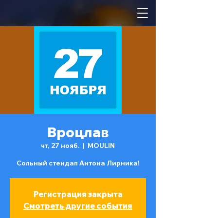
Вроцлав
чт, 27 нояб.
  |  
MOULIN
Сольный стендап Антона Лирника!
Регистрация закрыта
Смотреть другие события