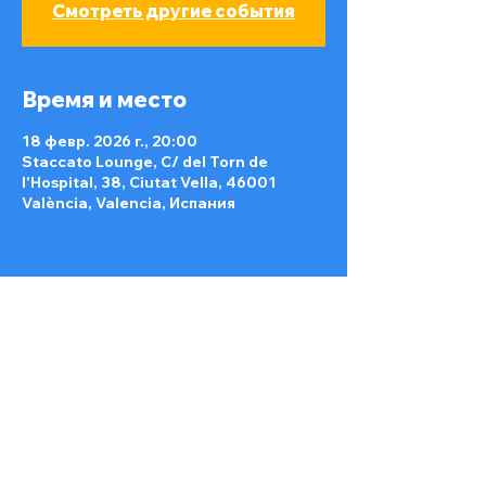
Смотреть другие события
Время и место
18 февр. 2026 г., 20:00
Staccato Lounge, C/ del Torn de
l'Hospital, 38, Ciutat Vella, 46001
València, Valencia, Испания
Поделиться