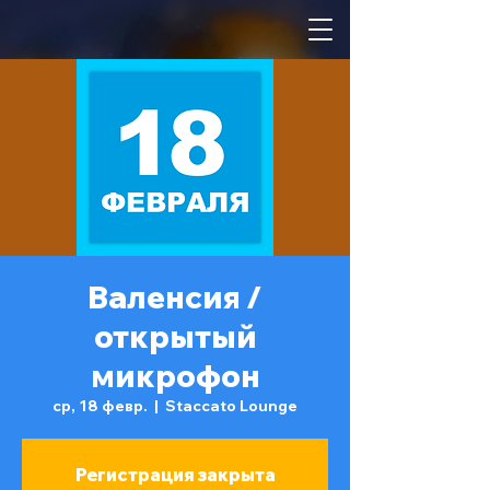
Валенсия /
открытый
микрофон
ср, 18 февр.
  |  
Staccato Lounge
Регистрация закрыта