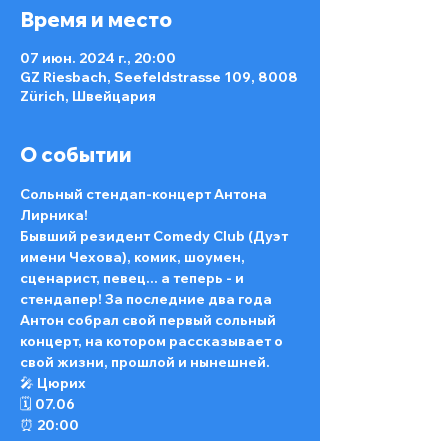
Время и место
07 июн. 2024 г., 20:00
GZ Riesbach, Seefeldstrasse 109, 8008
Zürich, Швейцария
О событии
Сольный стендап-концерт Антона 
Лирника!
Бывший резидент Comedy Club (Дуэт 
имени Чехова), комик, шоумен, 
сценарист, певец... а теперь - и 
стендапер! За последние два года 
Антон собрал свой первый сольный 
концерт, на котором рассказывает о 
свой жизни, прошлой и нынешней.
🎤 Цюрих 
🗓️ 07.06
⏰ 20:00
📍 GZ Riesbach, Zürich (CH)