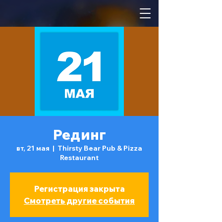
Рединг
вт, 21 мая
  |  
Thirsty Bear Pub & Pizza
Restaurant
Регистрация закрыта
Смотреть другие события