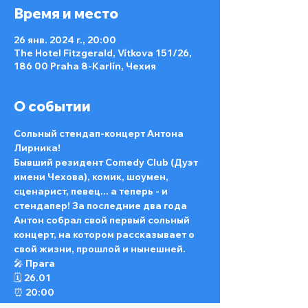
Время и место
26 янв. 2024 г., 20:00
The Hotel Fitzgerald, Vítkova 151/26,
186 00 Praha 8-Karlín, Чехия
О событии
Сольный стендап-концерт Антона 
Лирника!
Бывший резидент Comedy Club (Дуэт 
имени Чехова), комик, шоумен, 
сценарист, певец... а теперь - и 
стендапер! За последние два года 
Антон собрал свой первый сольный 
концерт, на котором рассказывает о 
свой жизни, прошлой и нынешней.
🎤 Прага 
🗓️ 26.01
⏰ 20:00
📍 The Hotel Fitzgerald