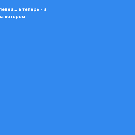
ец... а теперь - и 
на котором 