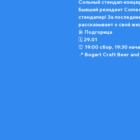
Сольный стендап-концер
Бывший резидент Comedy 
стендапер! За последние
рассказывает о свой жи
🎤 Подгорица 
🗓️ 29.01
⏰ 19:00 сбор, 19:30 нач
📍 Bogart Craft Beer and