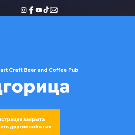
art Craft Beer and Coffee Pub
горица
истрация закрыта
еть другие события