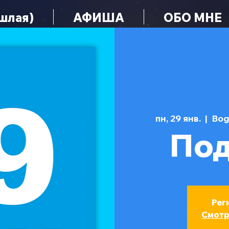
шлая)
АФИША
ОБО МНЕ
пн, 29 янв.
  |  
Bog
Под
Рег
Смотр