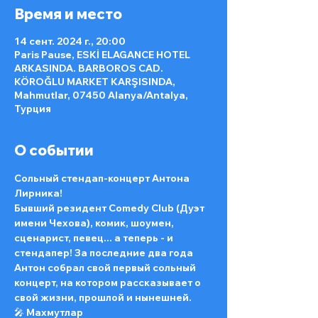
Время и место
14 сент. 2024 г., 20:00
Paris Pause, ESKİ ELAGANCE HOTEL
ARKASINDA. BARBOROS CAD.
KÖROĞLU MARKET KARŞISINDA,
Mahmutlar, 07450 Alanya/Antalya,
Турция
О событии
Сольный стендап-концерт Антона 
Лирника!
Бывший резидент Comedy Club (Дуэт 
имени Чехова), комик, шоумен, 
сценарист, певец... а теперь - и 
стендапер! За последние два года 
Антон собрал свой первый сольный 
концерт, на котором рассказывает о 
свой жизни, прошлой и нынешней.
🎤 Махмутлар 