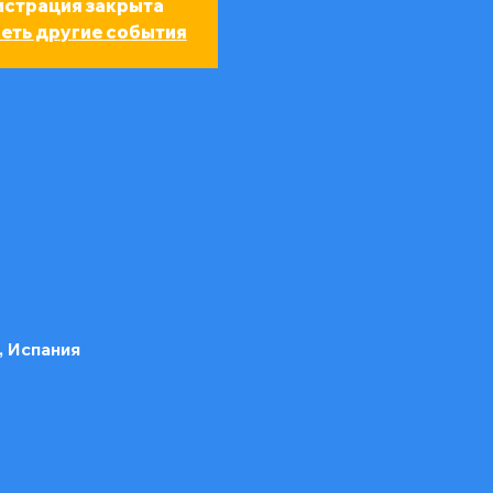
истрация закрыта
еть другие события
d, Испания