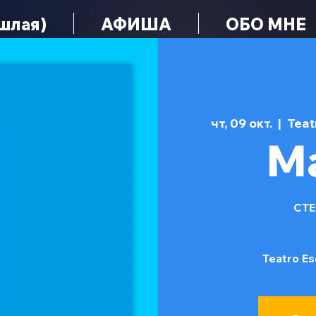
шлая)
АФИША
ОБО МНЕ
чт, 09 окт.
  |  
Teat
М
СТЕ