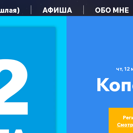
шлая)
АФИША
ОБО МНЕ
чт, 12 
Коп
Рег
Смотр