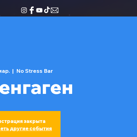
мар.
  |  
No Stress Bar
енгаген
истрация закрыта
еть другие события