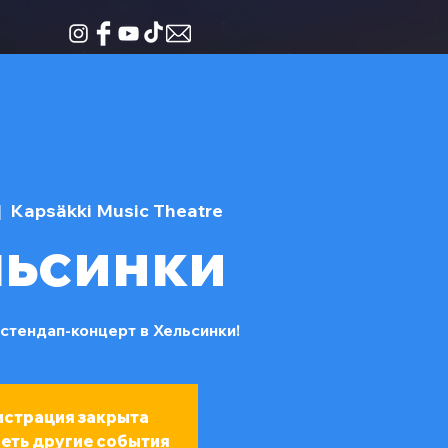
|  
Kapsäkki Music Theatre
льсинки
 стендап-концерт в Хельсинки!
истрация закрыта
еть другие события