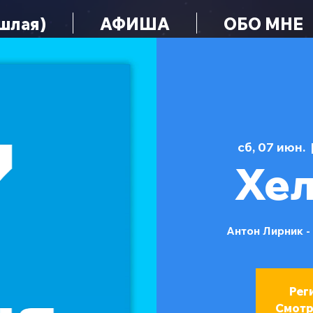
шлая)
АФИША
ОБО МНЕ
сб, 07 июн.
  
Хе
Антон Лирник -
Рег
Смотр