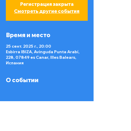
Регистрация закрыта
Смотреть другие события
Время и место
25 сент. 2025 г., 20:00
Esbirra IBIZA, Avinguda Punta Arabí,
228, 07849 es Canar, Illes Balears,
Испания
О событии
Поделиться