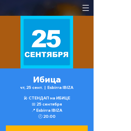
Ибица
чт, 25 сент.
  |  
Esbirra IBIZA
🎤 СТЕНДАП на ИБИЦЕ
📅 25 сентября
📍 Esbirra IBIZA