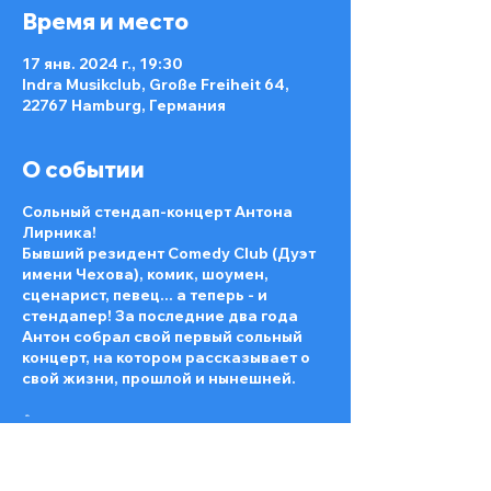
Время и место
17 янв. 2024 г., 19:30
Indra Musikclub, Große Freiheit 64,
22767 Hamburg, Германия
О событии
Сольный стендап-концерт Антона
Лирника!
Бывший резидент Comedy Club (Дуэт
имени Чехова), комик, шоумен,
сценарист, певец... а теперь - и
стендапер! За последние два года
Антон собрал свой первый сольный
концерт, на котором рассказывает о
свой жизни, прошлой и нынешней.
🎤 Гамбург
🗓️ 17.01
⏰ 19:30