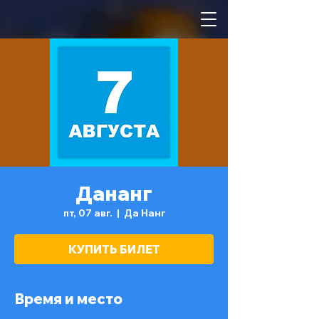
Дананг
пт, 07 авг.
  |  
Да Нанг
КУПИТЬ БИЛЕТ
Время и место