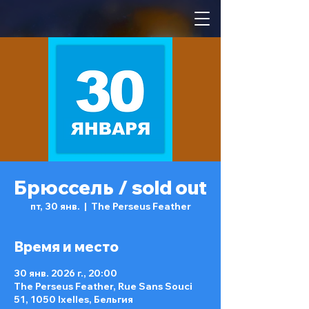
Брюссель / sold out
пт, 30 янв.
  |  
The Perseus Feather
Время и место
30 янв. 2026 г., 20:00
The Perseus Feather, Rue Sans Souci
51, 1050 Ixelles, Бельгия