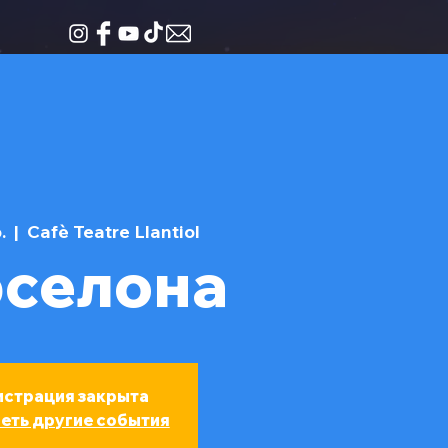
.
  |  
Cafè Teatre Llantiol
рселона
истрация закрыта
еть другие события