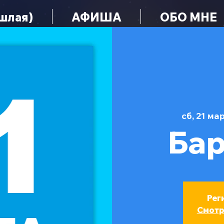
шлая)
АФИША
ОБО МНЕ
сб, 21 мар
Ба
Рег
Смотр