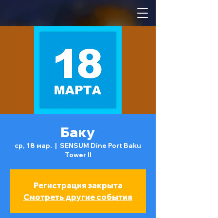
Баку
ср, 18 мар.
  |  
SENSUM Dine Port Baku
Tower II
Регистрация закрыта
Смотреть другие события