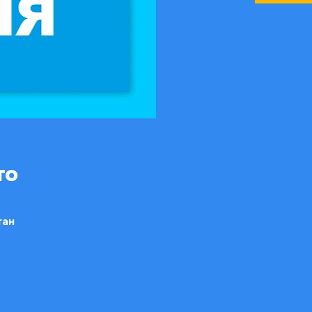
то
тан