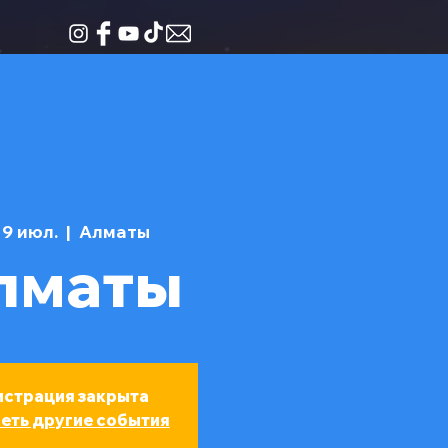
19 июл.
  |  
Алматы
лматы
истрация закрыта
еть другие события