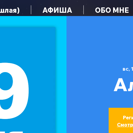
шлая)
АФИША
ОБО МНЕ
вс, 
А
Рег
Смотр