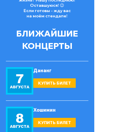
жизнь? Нашу последнюю!
Оставшуюся! 😉
Если готовы - жду вас
на моём стендапе!
БЛИЖАЙШИЕ
КОНЦЕРТЫ
Дананг
КУПИТЬ БИЛЕТ
Хошимин
КУПИТЬ БИЛЕТ