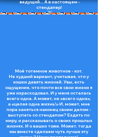
ведущий... А в настоящем -
стендапер!
👋
Моё тотемное животное - кот.
Не худший вариант, учитывая, что у
кошки девять жизней. Увы, есть
ощущение, что почти все свои жизни я
уже израсходовал. И у меня осталась
всего одна. А может, не «всего одна»,
а «целая одна жизнь!» И, может, мне
пора заняться наконец своим делом -
выступать со стендапом? Ездить по
миру, и рассказывать о своих прошлых
жизнях. И о ваших тоже. Может, тогда
мы вместе сделаем чуть лучше эту